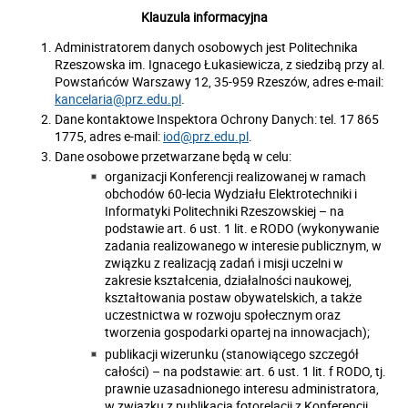
Klauzula informacyjna
Administratorem danych osobowych jest Politechnika
Rzeszowska im. Ignacego Łukasiewicza, z siedzibą przy al.
Powstańców Warszawy 12, 35-959 Rzeszów, adres e-mail:
kancelaria@prz.edu.pl
.
Dane kontaktowe Inspektora Ochrony Danych: tel. 17 865
1775, adres e-mail:
iod@prz.edu.pl
.
Dane osobowe przetwarzane będą w celu:
organizacji Konferencji realizowanej w ramach
obchodów 60-lecia Wydziału Elektrotechniki i
Informatyki Politechniki Rzeszowskiej – na
podstawie art. 6 ust. 1 lit. e RODO (wykonywanie
zadania realizowanego w interesie publicznym, w
związku z realizacją zadań i misji uczelni w
zakresie kształcenia, działalności naukowej,
kształtowania postaw obywatelskich, a także
uczestnictwa w rozwoju społecznym oraz
tworzenia gospodarki opartej na innowacjach);
publikacji wizerunku (stanowiącego szczegół
całości) – na podstawie: art. 6 ust. 1 lit. f RODO, tj.
prawnie uzasadnionego interesu administratora,
w związku z publikacją fotorelacji z Konferencji.